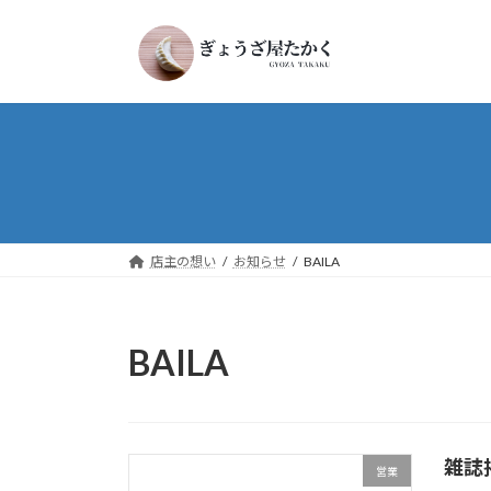
コ
ナ
ン
ビ
テ
ゲ
ン
ー
ツ
シ
へ
ョ
ス
ン
キ
に
ッ
移
プ
動
店主の想い
お知らせ
BAILA
BAILA
雑誌
営業