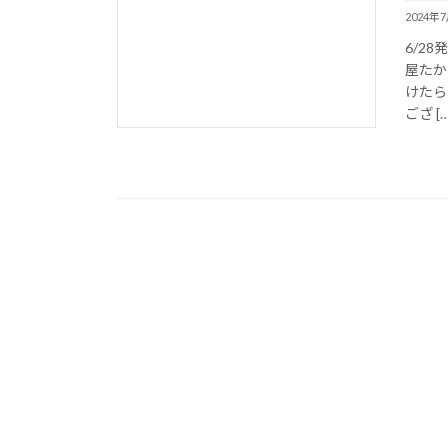
2024年
6/2
屋たか
けたら
ござ […